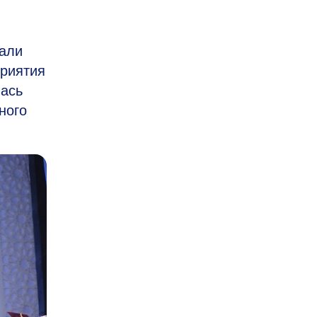
тали
приятия
лась
ного