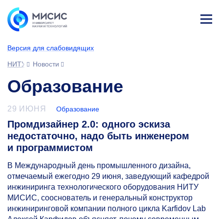
Лич
ны
Версия для слабовидящих
й
каб
НИТУ МИСИС
Новости
ине
т
Образование
29 ИЮНЯ
Образование
Промдизайнер 2.0: одного эскиза
недостаточно, надо быть инженером
и программистом
В Международный день промышленного дизайна,
отмечаемый ежегодно 29 июня, заведующий кафедрой
инжиниринга технологического оборудования НИТУ
МИСИС, сооснователь и генеральный конструктор
инжиниринговой компании полного цикла Karfidov Lab