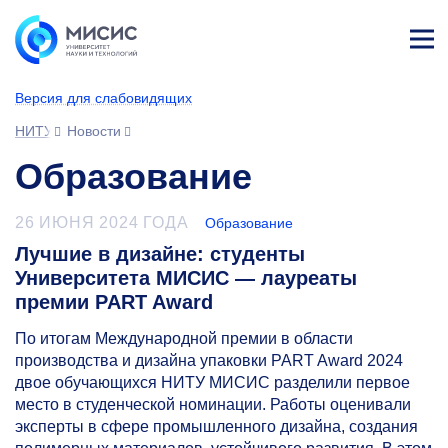
Лич
ны
Версия для слабовидящих
й
каб
НИТУ МИСИС
Новости
ине
т
Образование
26 ИЮНЯ 2024 ГОДА
Образование
Лучшие в дизайне: студенты
Университета МИСИС — лауреаты
премии PART Award
По итогам Международной премии в области
производства и дизайна упаковки PART Award 2024
двое обучающихся НИТУ МИСИС разделили первое
место в студенческой номинации. Работы оценивали
эксперты в сфере промышленного дизайна, создания