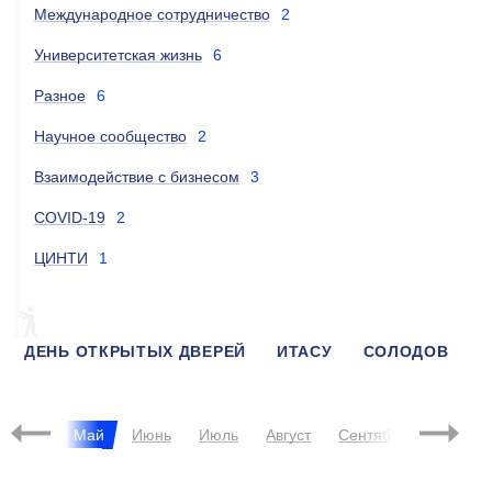
Международное сотрудничество
2
Университетская жизнь
6
Разное
6
Научное сообщество
2
Взаимодействие с бизнесом
3
COVID-19
2
ЦИНТИ
1
ДЕНЬ ОТКРЫТЫХ ДВЕРЕЙ
ИТАСУ
СОЛОДОВ
ИИБС
НЕЖУРИНА
IPHD
БАШАРИН
Апрель
Май
Июнь
Июль
Август
Сентябрь
Октябр