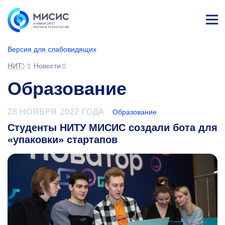
Лич
ны
Версия для слабовидящих
й
каб
НИТУ МИСИС
Новости
ине
т
Образование
28 НОЯБРЯ 2022 ГОДА
Образование
Студенты НИТУ МИСИС создали бота для
«упаковки» стартапов