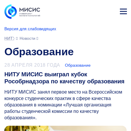
Лич
ны
Версия для слабовидящих
й
каб
НИТУ МИСИС
Новости
ине
т
Образование
28 АПРЕЛЯ 2018 ГОДА
Образование
НИТУ МИСИС выиграл кубок
Рособрнадзора по качеству образования
НИТУ МИСИС занял первое место на Всероссийском
конкурсе студенческих практик в сфере качества
образования в номинации «Лучшая организация
работы студенческой комиссии по качеству
образования».