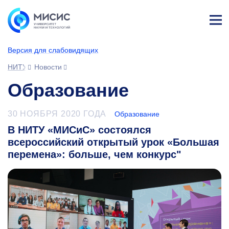
Лич
ны
Версия для слабовидящих
й
каб
НИТУ МИСИС
Новости
ине
т
Образование
30 НОЯБРЯ 2020 ГОДА
Образование
В НИТУ «МИСиС» состоялся
всероссийский открытый урок «Большая
перемена»: больше, чем конкурс"