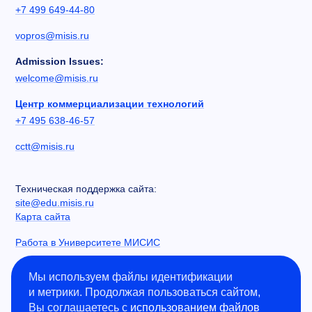
+7 499 649-44-80
vopros@misis.ru
Admission Issues:
welcome@misis.ru
Центр коммерциализации технологий
+7 495 638-46-57
cctt@misis.ru
Техническая поддержка сайта:
site@edu.misis.ru
Карта сайта
Работа в Университете МИСИС
Сведения об образовательной организации
Мы используем файлы идентификации
и метрики. Продолжая пользоваться сайтом,
Информация о закупках
Вы соглашаетесь с
использованием файлов
Противодействие коррупции