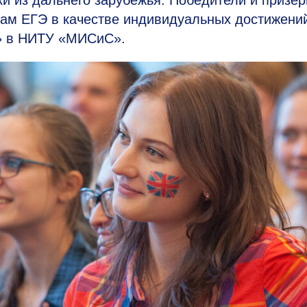
ки из дальнего зарубежья. Победители и призе
там ЕГЭ в качестве индивидуальных достижени
а» в НИТУ «МИСиС».