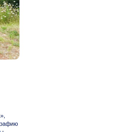
»,
графию