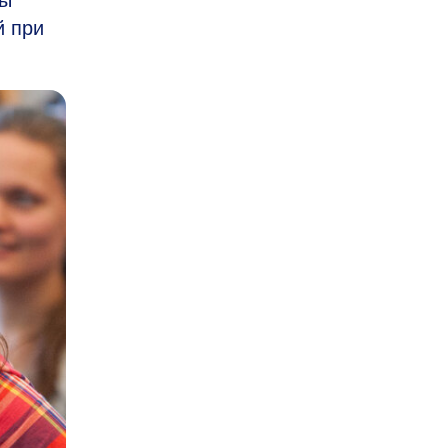
ры
й при