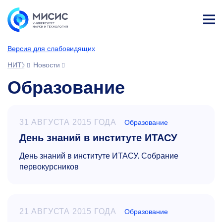
Лич
ны
Версия для слабовидящих
й
каб
НИТУ МИСИС
Новости
ине
т
Образование
31 АВГУСТА 2015 ГОДА
Образование
День знаний в институте ИТАСУ
День знаний в институте ИТАСУ. Собрание
первокурсников
21 АВГУСТА 2015 ГОДА
Образование