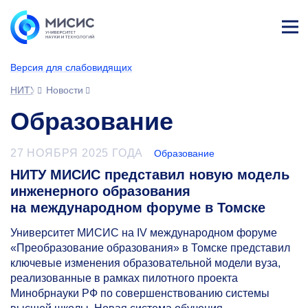
Лич
ны
Версия для слабовидящих
й
каб
НИТУ МИСИС
Новости
ине
т
Образование
27 НОЯБРЯ 2025 ГОДА
Образование
НИТУ МИСИС представил новую модель
инженерного образования
на международном форуме в Томске
Университет МИСИС на IV международном форуме
«Преобразование образования» в Томске представил
ключевые изменения образовательной модели вуза,
реализованные в рамках пилотного проекта
Минобрнауки РФ по совершенствованию системы