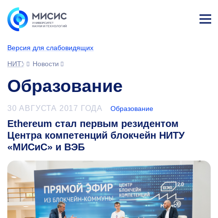
Лич
ны
Версия для слабовидящих
й
каб
НИТУ МИСИС
Новости
ине
т
Образование
30 АВГУСТА 2017 ГОДА
Образование
Ethereum стал первым резидентом
Центра компетенций блокчейн НИТУ
«МИСиС» и ВЭБ