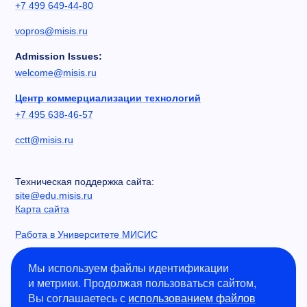
+7 499 649-44-80
vopros@misis.ru
Admission Issues:
welcome@misis.ru
Центр коммерциализации технологий
+7 495 638-46-57
cctt@misis.ru
Техническая поддержка сайта:
site@edu.misis.ru
Карта сайта
Работа в Университете МИСИС
Сведения об образовательной организации
Мы используем файлы идентификации
и метрики. Продолжая пользоваться сайтом,
Информация о закупках
Вы соглашаетесь с
использованием файлов
Противодействие коррупции