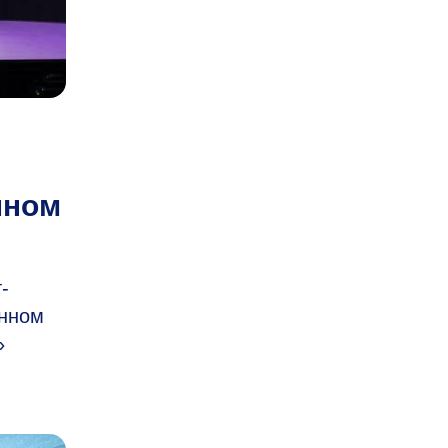
нном
-
ённом
»