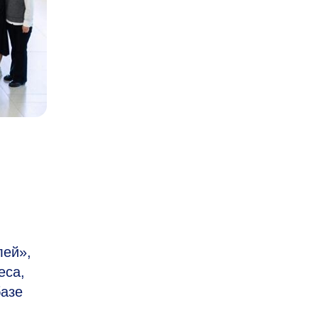
лей»,
еса,
базе