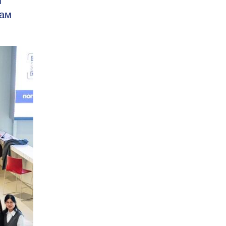
я
нам