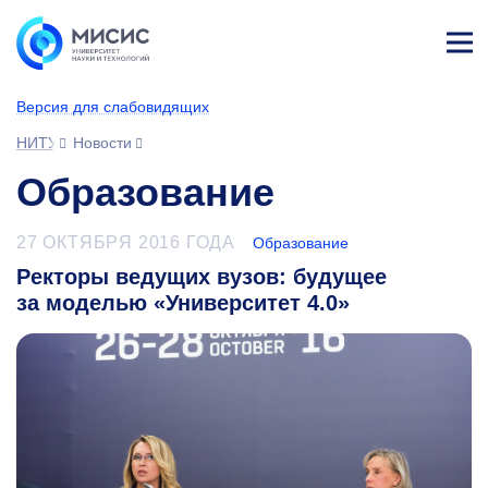
Лич
ны
Версия для слабовидящих
й
каб
НИТУ МИСИС
Новости
ине
т
Образование
27 ОКТЯБРЯ 2016 ГОДА
Образование
Ректоры ведущих вузов: будущее
за моделью «Университет 4.0»