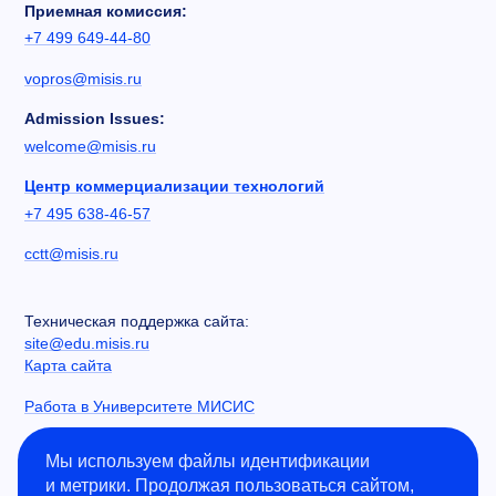
Приемная комиссия:
+7 499 649-44-80
vopros@misis.ru
Admission Issues:
welcome@misis.ru
Центр коммерциализации технологий
+7 495 638-46-57
cctt@misis.ru
Техническая поддержка сайта:
site@edu.misis.ru
Карта сайта
Работа в Университете МИСИС
Сведения об образовательной организации
Мы используем файлы идентификации
и метрики. Продолжая пользоваться сайтом,
Информация о закупках