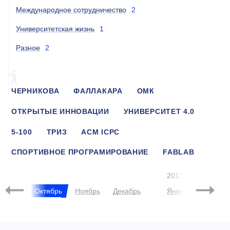
Международное сотрудничество
2
Университетская жизнь
1
Разное
2
ЧЕРНИКОВА
ФАЛЛАКАРА
ОМК
ОТКРЫТЫЕ ИННОВАЦИИ
УНИВЕРСИТЕТ 4.0
5-100
ТРИЗ
ACM ICPC
СПОРТИВНОЕ ПРОГРАМИРОВАНИЕ
FABLAB
АРХИТЕКТУРА
2017
нтябрь
Октябрь
Ноябрь
Декабрь
Январь
Феврал