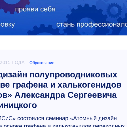
2015 ГОДА
Образование
дизайн полупроводниковых
ове графена и халькогенидов
в» Александра Сергеевича
иницкого
ИСиС» состоялся семинар «Атомный дизайн
а основе графена и халькогенидов переходных