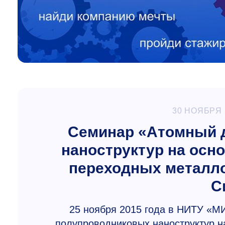
30 НОЯБРЯ 
Cеминар «Атомный 
наноструктур на осн
переходных металло
С
25 ноября 2015 года в НИТУ «М
полупроводниковых наноструктур н