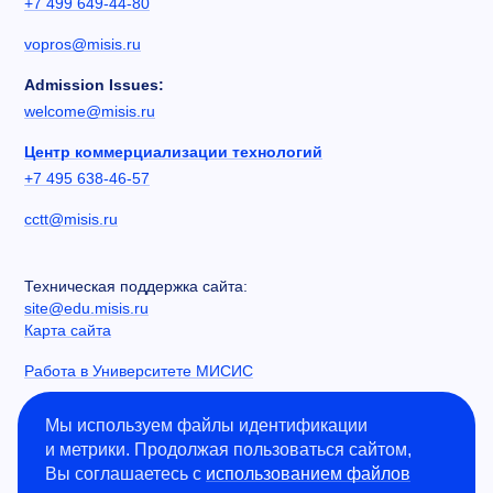
+7 499 649-44-80
vopros@misis.ru
Admission Issues:
welcome@misis.ru
Центр коммерциализации технологий
+7 495 638-46-57
cctt@misis.ru
Техническая поддержка сайта:
site@edu.misis.ru
Карта сайта
Работа в Университете МИСИС
Сведения об образовательной организации
Мы используем файлы идентификации
и метрики. Продолжая пользоваться сайтом,
Информация о закупках
Вы соглашаетесь с
использованием файлов
Противодействие коррупции