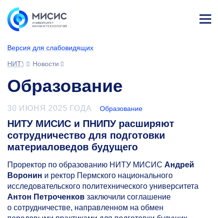
Лич
ны
Версия для слабовидящих
й
каб
НИТУ МИСИС
Новости
ине
т
Образование
30 ИЮНЯ 2025 ГОДА
Образование
НИТУ МИСИС и ПНИПУ расширяют
сотрудничество для подготовки
материаловедов будущего
Проректор по образованию НИТУ МИСИС
Андрей
Воронин
и ректор Пермского национального
исследовательского политехнического университета
Антон Петроченков
заключили соглашение
о сотрудничестве, направленном на обмен