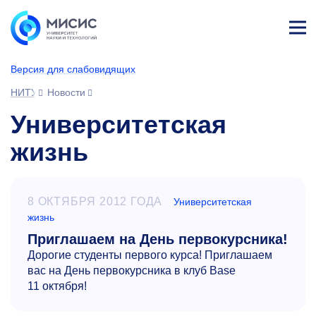
Лич
ны
Версия для слабовидящих
й
каб
НИТУ МИСИС
Новости
ине
т
Университетская
жизнь
8 ОКТЯБРЯ 2012 ГОДА
Университетская
жизнь
Приглашаем на День первокурсника!
Дорогие студенты первого курса! Приглашаем
вас на День первокурсника в клуб Base
11 октября!