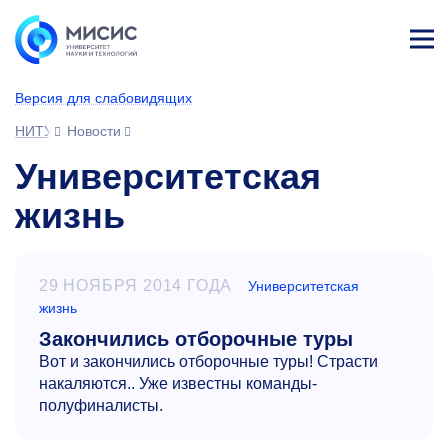
Лич
ны
Версия для слабовидящих
й
каб
НИТУ МИСИС
Новости
ине
т
Университетская
жизнь
29 НОЯБРЯ 2014 ГОДА
Университетская
жизнь
Закончились отборочные туры
Вот и закончились отборочные туры! Страсти
накаляются.. Уже известны команды-
полуфиналисты.