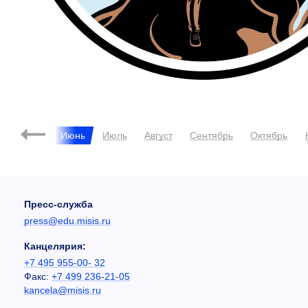
ль
Май
Июнь
Июль
Август
Сентябрь
Октябрь
Пресс-служба
press@edu.misis.ru
Канцелярия:
+7 495 955-00- 32
Факс:
+7 499 236-21-05
kancela@misis.ru