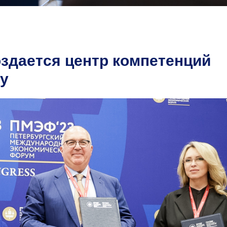
оздается центр компетенций
у