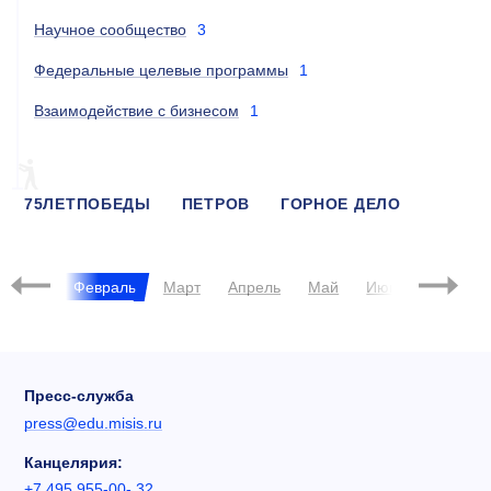
Научное сообщество
3
Федеральные целевые программы
1
Взаимодействие с бизнесом
1
75ЛЕТПОБЕДЫ
ПЕТРОВ
ГОРНОЕ ДЕЛО
ЯПРОФИ
БАРАНОВА
2020
Январь
Февраль
Март
Апрель
Май
Июнь
Июль
Пресс-служба
press@edu.misis.ru
Канцелярия:
+7 495 955-00- 32