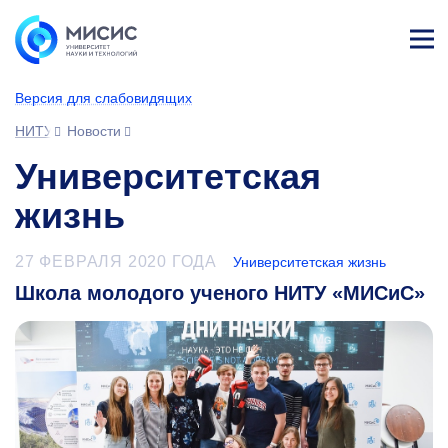
Лич
ны
Версия для слабовидящих
й
каб
НИТУ МИСИС
Новости
ине
т
Университетская
жизнь
27 ФЕВРАЛЯ 2020 ГОДА
Университетская жизнь
Школа молодого ученого НИТУ «МИСиС»