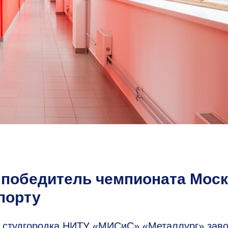
победитель чемпионата Мос
порту
а студгородка НИТУ «МИСиС» «Металлург» зав