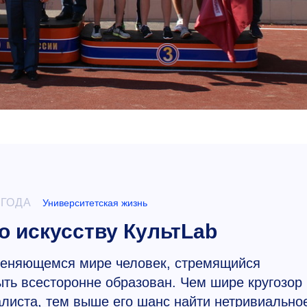
 ГОДА
Университетская жизнь
о искусству КультLab
меняющемся мире человек, стремящийся
ыть всесторонне образован. Чем шире кругозор
листа, тем выше его шанс найти нетривиально