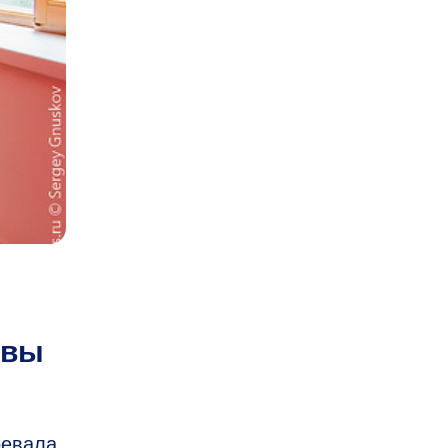
квы
оевала