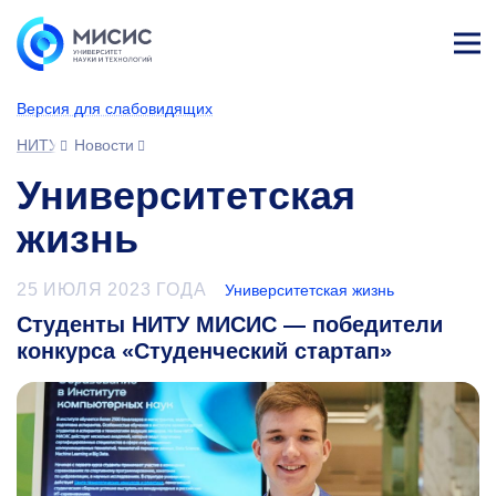
Лич
ны
Версия для слабовидящих
й
каб
НИТУ МИСИС
Новости
ине
т
Университетская
жизнь
25 ИЮЛЯ 2023 ГОДА
Университетская жизнь
Студенты НИТУ МИСИС — победители
конкурса «Студенческий стартап»