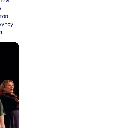
ства
е
тов,
курсу
я.