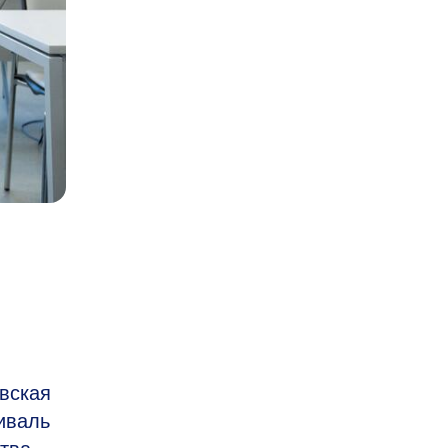
й
вская
иваль