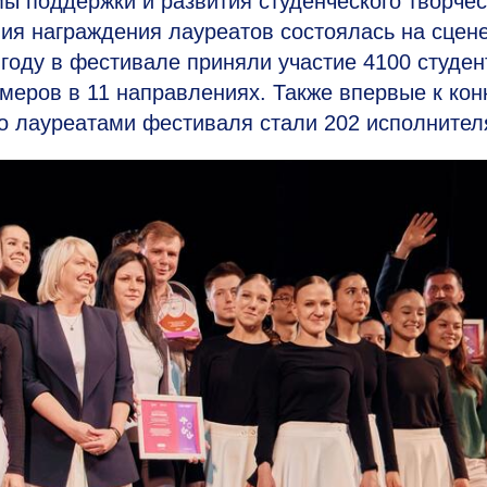
ы поддержки и развития студенческого творче
ия награждения лауреатов состоялась на сцен
году в фестивале приняли участие 4100 студен
меров в 11 направлениях. Также впервые к кон
о лауреатами фестиваля стали 202 исполнител