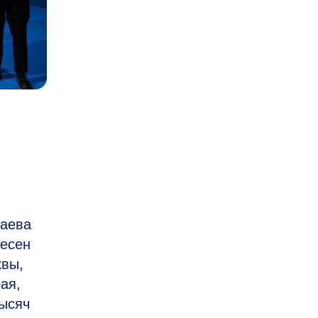
раева
песен
квы,
ая,
тысяч