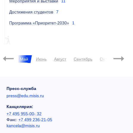
Мероприятия и выставки
11
Достижения студентов
7
Программа «Приоритет-2030»
1
ПИЛОТНЫЙ ПРОЕКТ
Апрель
Май
Июнь
Август
Сентябрь
Октябрь
Нояб
Пресс-служба
press@edu.misis.ru
Канцелярия:
+7 495 955-00- 32
Факс:
+7 499 236-21-05
kancela@misis.ru