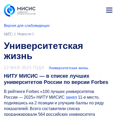
Лич
ны
Версия для слабовидящих
й
каб
НИТУ МИСИС
Новости
ине
т
Университетская
жизнь
22 МАЯ 2025 ГОДА
Университетская жизнь
НИТУ МИСИС — в списке лучших
университетов России по версии Forbes
В рейтинге Forbes «100 лучших университетов
России — 2025» НИТУ МИСИС
занял
11-е
место,
поднявшись на 2 позиции и улучшив баллы по ряду
показателей. Всего составители списка
проранжировали 564 российских университета