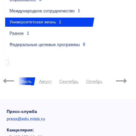
Международное сотрудничество
1
Университетская жизнь
1
Разное
1
Федеральные целевые программы
8
MOSCOW MINI MAKER FAIRE
Июнь
Июль
Август
Сентябрь
Октябрь
Ноябрь
Д
Пресс-служба
press@edu.misis.ru
Канцелярия: