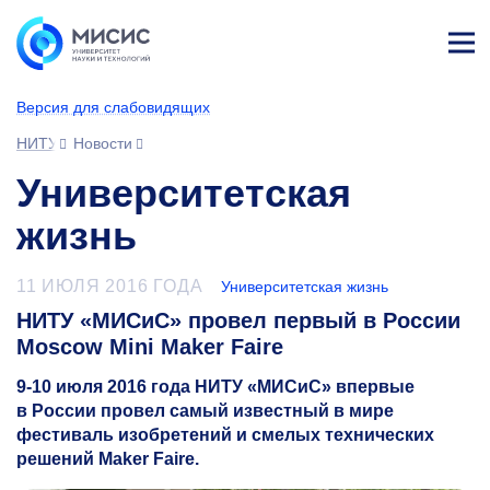
Лич
ны
Версия для слабовидящих
й
каб
НИТУ МИСИС
Новости
ине
т
Университетская
жизнь
11 ИЮЛЯ 2016 ГОДА
Университетская жизнь
НИТУ «МИСиС» провел первый в России
Moscow Mini Maker Faire
9-10
июля 2016 года НИТУ «МИСиС» впервые
в России провел самый известный в мире
фестиваль изобретений и смелых технических
решений Maker Faire.