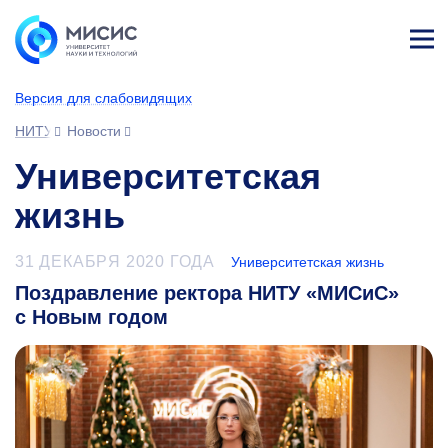
Лич
ны
Версия для слабовидящих
й
каб
НИТУ МИСИС
Новости
ине
т
Университетская
жизнь
31 ДЕКАБРЯ 2020 ГОДА
Университетская жизнь
Поздравление ректора НИТУ «МИСиС»
с Новым годом