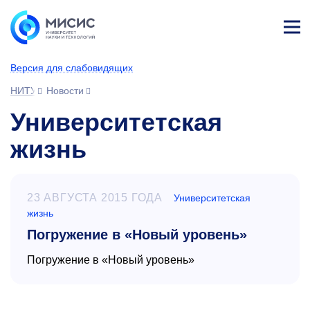
Лич
ны
Версия для слабовидящих
й
каб
НИТУ МИСИС
Новости
ине
т
Университетская
жизнь
23 АВГУСТА 2015 ГОДА
Университетская
жизнь
Погружение в «Новый уровень»
Погружение в «Новый уровень»