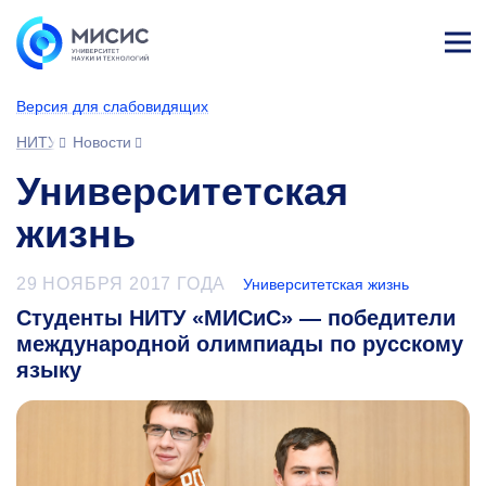
Лич
ны
Версия для слабовидящих
й
каб
НИТУ МИСИС
Новости
ине
т
Университетская
жизнь
29 НОЯБРЯ 2017 ГОДА
Университетская жизнь
Студенты НИТУ «МИСиС» — победители
международной олимпиады по русскому
языку