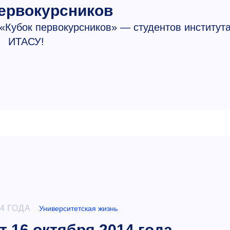
ервокурсников
«Кубок первокурсников» — студентов институт
ИТАСУ!
4 ГОДА
Университетская жизнь
т 16 октября 2014 года