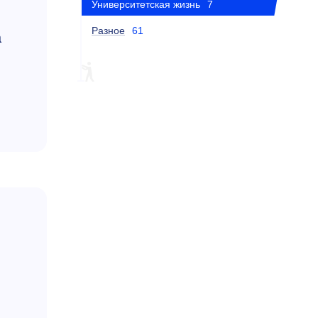
Университетская жизнь
7
Разное
61
а