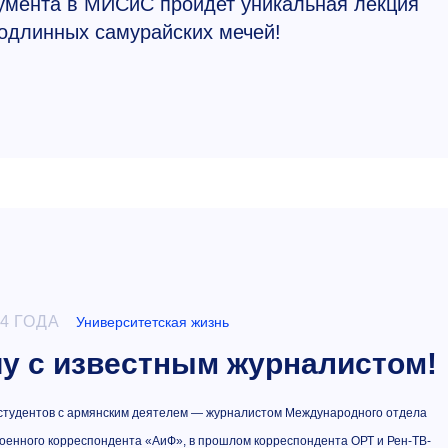
аумента в МИСиС пройдет уникальная лекция
одлинных самурайских мечей!
4 ГОДА
Университетская жизнь
чу с известным журналистом!
ча студентов с армянским деятелем — журналистом Международного отдела
оенного корреспондента «АиФ», в прошлом корреспондента ОРТ и Рен-ТВ-