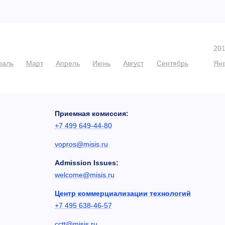
20
раль
Март
Апрель
Июнь
Август
Сентябрь
Ян
Приемная комиссия:
+7 499 649-44-80
vopros@misis.ru
Admission Issues:
welcome@misis.ru
Центр коммерциализации технологий
+7 495 638-46-57
cctt@misis.ru