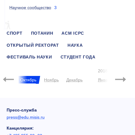
Научное сообщество
3
СПОРТ
ПОТАНИН
ACM ICPC
ОТКРЫТЫЙ РЕКТОРАТ
НАУКА
ФЕСТИВАЛЬ НАУКИ
СТУДЕНТ ГОДА
ЭНДАУМЕНТ
2018
нтябрь
Октябрь
Ноябрь
Декабрь
Январь
Феврал
Пресс-служба
press@edu.misis.ru
Канцелярия: