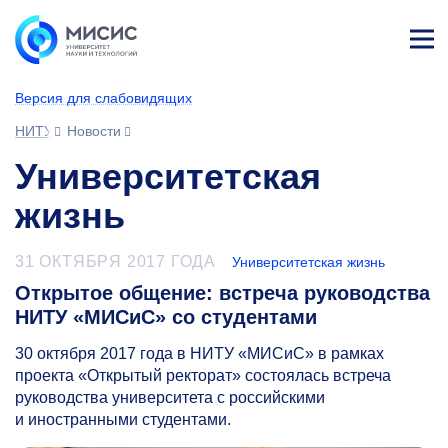
Лич
ны
Версия для слабовидящих
й
каб
НИТУ МИСИС
Новости
ине
т
Университетская
жизнь
31 ОКТЯБРЯ 2017 ГОДА
Университетская жизнь
Открытое общение: встреча руководства
НИТУ «МИСиС» со студентами
30 октября 2017
года в НИТУ «МИСиС» в рамках
проекта «Открытый ректорат» состоялась встреча
руководства университета с российскими
и иностранными студентами.