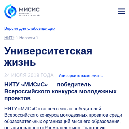
Лич
ны
Версия для слабовидящих
й
каб
НИТУ МИСИС
Новости
ине
т
Университетская
жизнь
24 ИЮЛЯ 2019 ГОДА
Университетская жизнь
НИТУ «МИСиС» — победитель
Всероссийского конкурса молодежных
проектов
НИТУ «МИСиС» вошел в число победителей
Всероссийского конкурса молодежных проектов среди
образовательных организаций высшего образования,
организованного «Росмолодежью». Грантовую