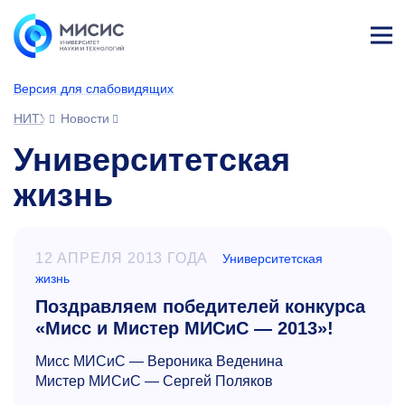
Лич
ны
Версия для слабовидящих
й
каб
НИТУ МИСИС
Новости
ине
т
Университетская
жизнь
12 АПРЕЛЯ 2013 ГОДА
Университетская
жизнь
Поздравляем победителей конкурса
«Мисс и Мистер МИСиС — 2013»!
Мисс МИСиС — Вероника Веденина
Мистер МИСиС — Сергей Поляков