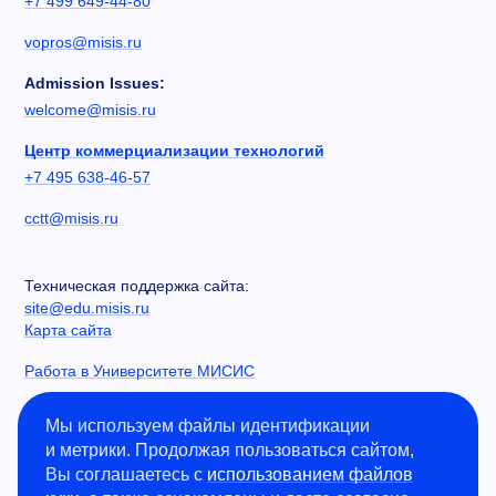
+7 499 649-44-80
vopros@misis.ru
Admission Issues:
welcome@misis.ru
Центр коммерциализации технологий
+7 495 638-46-57
cctt@misis.ru
Техническая поддержка сайта:
site@edu.misis.ru
Карта сайта
Работа в Университете МИСИС
Сведения об образовательной организации
Мы используем файлы идентификации
и метрики. Продолжая пользоваться сайтом,
Информация о закупках
Вы соглашаетесь с
использованием файлов
Противодействие коррупции