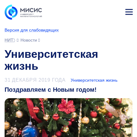
Лич
ны
Версия для слабовидящих
й
каб
НИТУ МИСИС
Новости
ине
т
Университетская
жизнь
31 ДЕКАБРЯ 2019 ГОДА
Университетская жизнь
Поздравляем с Новым годом!