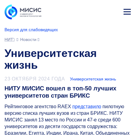
Лич
ны
Версия для слабовидящих
й
каб
НИТУ МИСИС
Новости
ине
т
Университетская
жизнь
23 ОКТЯБРЯ 2024 ГОДА
Университетская жизнь
НИТУ МИСИС вошел в топ-50 лучших
университетов стран БРИКС
Рейтинговое агентство RAEX
представило
пилотную
версию списка лучших вузов из стран БРИКС. НИТУ
МИСИС занял 13 место по России и
47-е
среди 600
университетов из десяти государств содружества:
Бразилии, Египта, Индии, Ирана, Китая, Объединенных