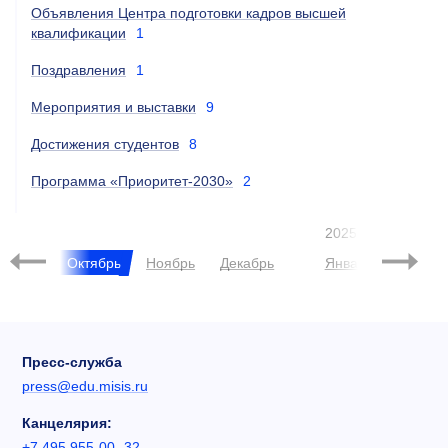
Объявления Центра подготовки кадров высшей
квалификации
1
Поздравления
1
Мероприятия и выставки
9
Достижения студентов
8
Программа «Приоритет-2030»
2
2025
нтябрь
Октябрь
Ноябрь
Декабрь
Январь
Феврал
Пресс-служба
press@edu.misis.ru
Канцелярия:
+7 495 955-00- 32