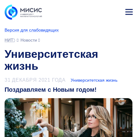
Лич
ны
Версия для слабовидящих
й
каб
НИТУ МИСИС
Новости
ине
т
Университетская
жизнь
31 ДЕКАБРЯ 2021 ГОДА
Университетская жизнь
Поздравляем с Новым годом!