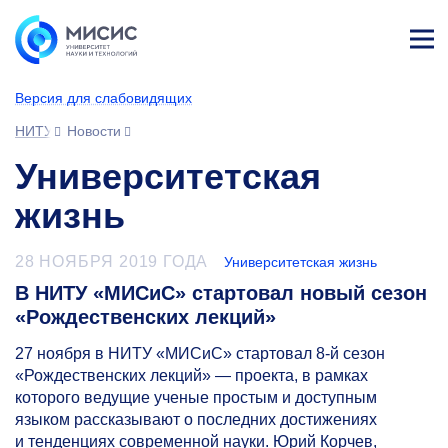
Лич
ны
Версия для слабовидящих
й
каб
НИТУ МИСИС
Новости
ине
т
Университетская
жизнь
28 НОЯБРЯ 2019 ГОДА
Университетская жизнь
В НИТУ «МИСиС» стартовал новый сезон
«Рождественских лекций»
27 ноября в НИТУ «МИСиС» стартовал
8-й
сезон
«Рождественских лекций» — проекта, в рамках
которого ведущие ученые простым и доступным
языком рассказывают о последних достижениях
и тенденциях современной науки. Юрий Корчев,