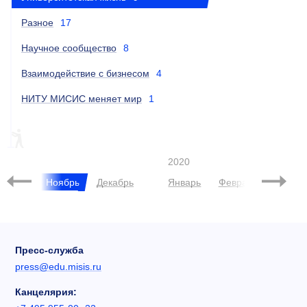
Разное
17
Научное сообщество
8
Взаимодействие с бизнесом
4
НИТУ МИСИС меняет мир
1
FABLAB
HUAWEI
ЧЕРНИКОВА
2020
ктябрь
Ноябрь
Декабрь
Январь
Февраль
Март
Пресс-служба
press@edu.misis.ru
Канцелярия: