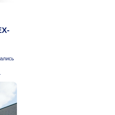
EX-
вались
.