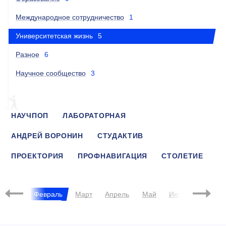
Международное сотрудничество
1
Университетская жизнь
5
Разное
6
Научное сообщество
3
НАУЧПОП
ЛАБОРАТОРНАЯ
АНДРЕЙ ВОРОНИН
СТУДАКТИВ
ПРОЕКТОРИЯ
ПРОФНАВИГАЦИЯ
СТОЛЕТИЕ
НЕДЕЛЯ ГОРНЯКА
ОЛИМПИАДЫ
2018
Январь
Февраль
Март
Апрель
Май
Июнь
Июль