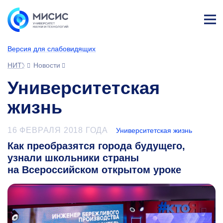
Лич
ны
Версия для слабовидящих
й
каб
НИТУ МИСИС
Новости
ине
т
Университетская
жизнь
16 ФЕВРАЛЯ 2018 ГОДА
Университетская жизнь
Как преобразятся города будущего,
узнали школьники страны
на Всероссийском открытом уроке