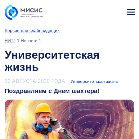
Лич
ны
Версия для слабовидящих
й
каб
НИТУ МИСИС
Новости
ине
т
Университетская
жизнь
30 АВГУСТА 2020 ГОДА
Университетская жизнь
Поздравляем с Днем шахтера!