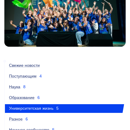
Свежие новости
Поступающим
4
Наука
8
Образование
6
Университетская жизнь
5
Разное
6
Научное сообщество
5