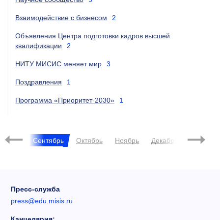
Взаимодействие с бизнесом
2
Объявления Центра подготовки кадров высшей
квалификации
2
НИТУ МИСИС меняет мир
3
Поздравления
1
Программа «Приоритет-2030»
1
2023
Август
Сентябрь
Октябрь
Ноябрь
Декабрь
Янва
Пресс-служба
press@edu.misis.ru
Канцелярия: