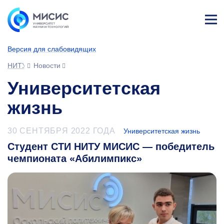
Лич
ны
Версия для слабовидящих
й
каб
НИТУ МИСИС
Новости
ине
т
Университетская
жизнь
30 СЕНТЯБРЯ 2022 ГОДА
Университетская жизнь
Студент СТИ НИТУ МИСИС — победитель
чемпионата «Абилимпикс»