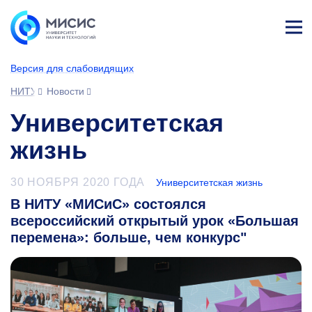
Лич
ны
Версия для слабовидящих
й
каб
НИТУ МИСИС
Новости
ине
т
Университетская
жизнь
30 НОЯБРЯ 2020 ГОДА
Университетская жизнь
В НИТУ «МИСиС» состоялся
всероссийский открытый урок «Большая
перемена»: больше, чем конкурс"