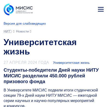
Лич
ны
Версия для слабовидящих
й
каб
НИТУ МИСИС
Новости
ине
т
Университетская
жизнь
27 АПРЕЛЯ 2024 ГОДА
Университетская жизнь
Студенты-победители Дней науки НИТУ
МИСИС разделили 450.000 рублей
призового фонда
В Университете МИСИС подвели итоги студенческой
секции
79-х
Дней науки НИТУ МИСИС — ежегодной
серии научных и научно-популярных мероприятий
и конкурсов.