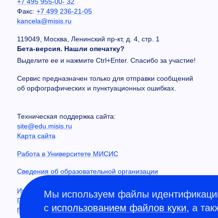
+7 495 955-00- 32
Факс:
+7 499 236-21-05
kancela@misis.ru
119049, Москва, Ленинский пр-кт, д. 4, стр. 1
Бета-версия. Нашли опечатку?
Выделите ее и нажмите Ctrl+Enter. Спасибо за участие!
Сервис предназначен только для отправки сообщений
об орфографических и пунктуационных ошибках.
Техническая поддержка сайта:
site@edu.misis.ru
Карта сайта
Работа в Университете МИСИС
Сведения об образовательной организации
Информация о закупках
Мы используем файлы идентификации
Противодействие коррупции
с
использованием файлов куки
, а та
Политика конфиденциальности