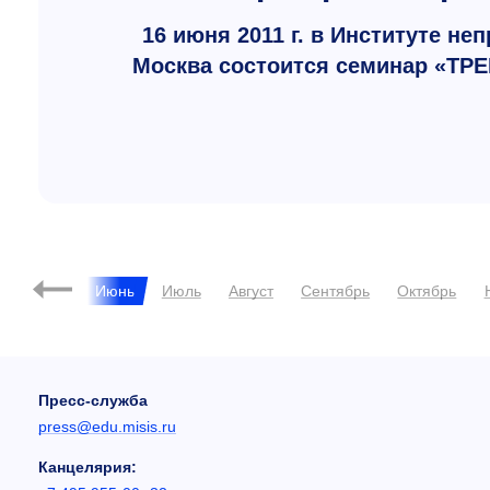
16 июня 2011 г. в Институте н
Москва состоится семинар
«ТР
ль
Май
Июнь
Июль
Август
Сентябрь
Октябрь
Пресс-служба
press@edu.misis.ru
Канцелярия: