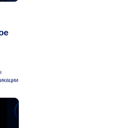
ое
ы
никации