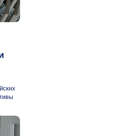
и
йских
ктивы