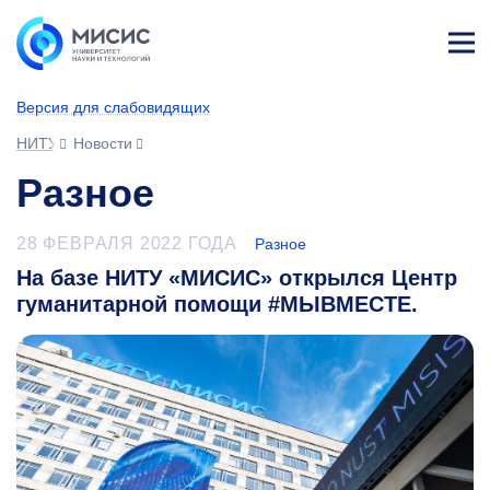
Лич
ны
Версия для слабовидящих
й
каб
НИТУ МИСИС
Новости
ине
т
Разное
28 ФЕВРАЛЯ 2022 ГОДА
Разное
На базе НИТУ «МИСИС» открылся Центр
гуманитарной помощи #МЫВМЕСТЕ.