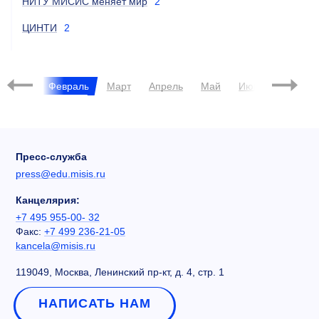
НИТУ МИСИС меняет мир
2
ЦИНТИ
2
2022
Январь
Февраль
Март
Апрель
Май
Июнь
Июль
Пресс-служба
press@edu.misis.ru
Канцелярия:
+7 495 955-00- 32
Факс:
+7 499 236-21-05
kancela@misis.ru
119049, Москва, Ленинский пр-кт, д. 4, стр. 1
НАПИСАТЬ НАМ