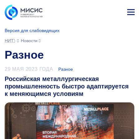
Лич
ны
Версия для слабовидящих
й
каб
НИТУ МИСИС
Новости
ине
т
Разное
29 МАЯ 2023 ГОДА
Разное
Российская металлургическая
промышленность быстро адаптируется
к меняющимся условиям