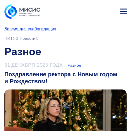
Лич
ны
Версия для слабовидящих
й
каб
НИТУ МИСИС
Новости
ине
т
Разное
31 ДЕКАБРЯ 2023 ГОДА
Разное
Поздравление ректора с Новым годом
и Рождеством!