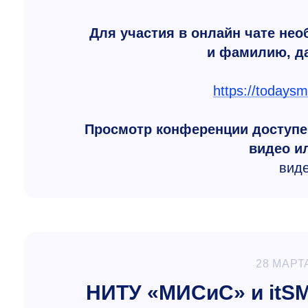
Для участия в онлайн чате нео
и фамилию, да
https://today
Просмотр конференции доступен
видео и
вид
28 МАРТ
НИТУ «МИСиС» и itSM