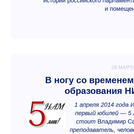
истории российского парламент
и помещен
28 МАРТ
В ногу со времене
образования Н
1 апреля 2014 года
первый юбилей — 5 
стоит
Владимир С
преподаватель, челов