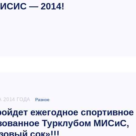
ИСИС — 2014!
А 2014 ГОДА
Разное
пройдет ежегодное спортивное
зованное Турклубом МИСиС,
зовый сок»!!!