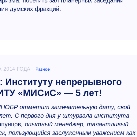
аризма, посетить зал планерных заседаний
ия думских фракций.
А 2014 ГОДА
Разное
м: Институту непрерывного
ИТУ «МИСиС» — 5 лет!
 ИНОБР отметит замечательную дату, свой
лет. С первого дня у штурвала института
апунцов
, опытный менеджер, талантливый
ек, пользующийся заслуженным уважением как