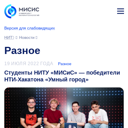
Лич
ны
Версия для слабовидящих
й
каб
НИТУ МИСИС
Новости
ине
т
Разное
19 ИЮЛЯ 2022 ГОДА
Разное
Студенты НИТУ «МИСиС» — победители
НТИ-Хакатона «Умный город»