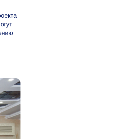
роекта
огут
нению