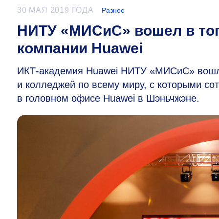
30 МАЯ 2019 ГОДА
Разное
НИТУ «МИСиС» вошел в топ
компании Huawei
ИКТ-академия Huawei НИТУ «МИСиС» вошла
и колледжей по всему миру, с которыми со
в головном офисе Huawei в Шэньчжэне.